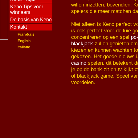
willen inzetten. bovendien, Ke
Keno Tips voor
spelers die meer matchen d
winnaars
De basis van Keno
Niet alleen is Keno perfect 
Kontakt
is ook perfect voor de luie g
Fran�ais
concentreren op een spel
po
English
blackjack
zullen genieten omd
Italiano
kiezen en kunnen wachten to
gekozen. Het goede nieuws is
casino
spelen, dit betekent da
je op de bank zit en tv kijkt
of blackjack game. Speel va
voordelen.