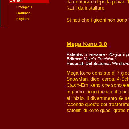
E-mail
da comprare dopo la prova. T
facili da installare.
Fran�ais
Deutsch
English
Si noti che i giochi non sono a
Mega Keno 3.0
Patente:
Shareware - 20-giorni p
Editore:
Mike's FreeWare
Requisiti Del Sistema:
Windows
Mega Keno consiste di 7 gioc
SnowMan, dieci carda, 4-Sche
Catch-Em Keno che sono elen
in primo luogo iniziate il gio
all'inizio. Il divertimento � 
facendo questo dei trasferime
satelliti di keno quasi-gratis 