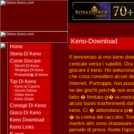
Keno-Download
Home
Storia Di Keno
Il benvenuto al mio keno dow
Come Giocare
centrale verso i satelliti. 
-
Giochi Di Keno
giocare il keno. Ho selezionat
-
Strategia Di Keno
-
Probabilit� Di Keno
che cosa considero alcuni dei 
Tipi Di Keno
Internet. Purtroppo, non pos
-
Keno di Casino
ne dei giochi poich� non ero
-
Giochi Online
-
Video Keno
fatto � limitato gi� la vostr
-
Keno Gratis
alcuni buoni trasferimenti dal 
Consigli Di Keno
keno. Ci � abbondanza pi� f
Gioco Di Keno
� la crema del raccolto. Trov
Keno Download
mentre altri sono shareware e
Keno Links
periodo di prova. Avete l'opzi