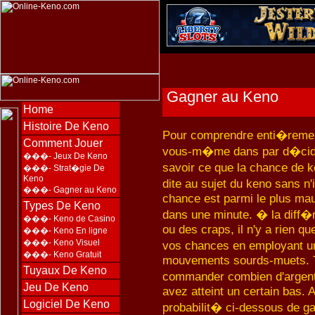
Gagner au Keno
Home
Histoire De Keno
Pour comprendre enti�rement
Comment Jouer
vous-m�me dans par d�cider
���-
Jeux De Keno
savoir ce que la chance de k
���-
Strat�gie De
Keno
dite au sujet du keno sans n'
���-
Gagner au Keno
chance est parmi le plus ma
Types De Keno
dans une minute. � la diff�r
���-
Keno de Casino
ou des craps, il n'y a rien 
���-
Keno En ligne
���-
Keno Visuel
vos chances en employant u
���-
Keno Gratuit
mouvements sourds-muets. To
Tuyaux De Keno
commander combien d'argent
Jeu De Keno
avez atteint un certain bas. 
Logiciel De Keno
probabilit� ci-dessous de g