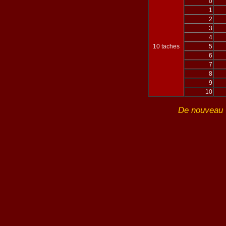
0
1
2
3
4
10 taches
5
6
7
8
9
10
De nouveau 