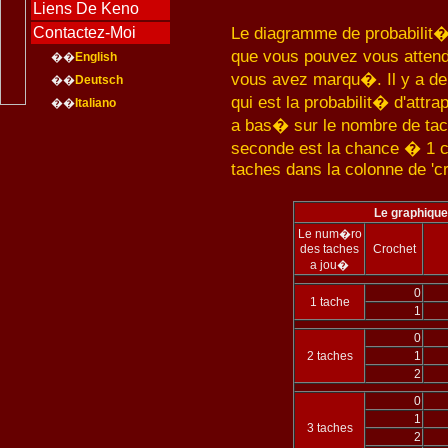
Liens De Keno
Le diagramme de probabilit
Contactez-Moi
que vous pouvez vous atten
��
English
vous avez marqu�. Il y a deu
��
Deutsch
qui est la probabilit� d'att
��
Italiano
a bas� sur le nombre de ta
seconde est la chance � 1 c
taches dans la colonne de 'cr
Le graphique
Le num�ro
des taches
Crochet
a jou�
0
1 tache
1
0
2 taches
1
2
0
1
3 taches
2