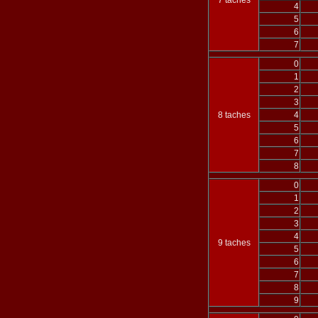
7 taches
4
5
6
7
0
1
2
3
8 taches
4
5
6
7
8
0
1
2
3
4
9 taches
5
6
7
8
9