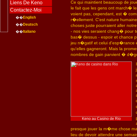
Ce qui maintient beaucoup de joue
Liens De Keno
le fait que les gens ont march� les
Contactez-Moi
voient pas, cependant, est � comb
��
English
r�ellement. C'est nature humaine
��
Deutsch
choses juste pourraient aller not
- nos vies seraient chang� pour to
��
Italiano
bas� dessus - espoir et chance pur
jeu n�gatif et celui d'esp�rance
qu'elles gagneront. Mais la pro
nombres de gain parvient � d�gui
Keno au Casino de Rio
presque jouer la m�me chose mai
lieu de devoir attendre une semain