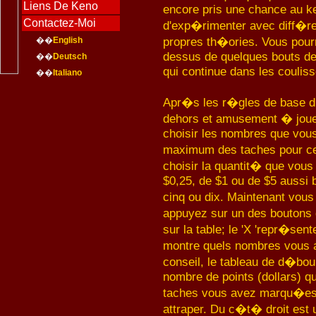
Liens De Keno
encore pris une chance au k
Contactez-Moi
d'exp�rimenter avec diff�re
propres th�ories. Vous pourr
��
English
dessus de quelques bouts de
��
Deutsch
qui continue dans les couliss
��
Italiano
Apr�s les r�gles de base du k
dehors et amusement � jouer
choisir les nombres que vous
maximum des taches pour ce
choisir la quantit� que vous 
$0,25, de $1 ou de $5 aussi 
cinq ou dix. Maintenant vou
appuyez sur un des boutons 
sur la table; le 'X 'repr�sen
montre quels nombres vous 
conseil, le tableau de d�bo
nombre de points (dollars) 
taches vous avez marqu�es 
attraper. Du c�t� droit est 