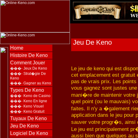
Jeu De Keno
Home
Histoire De Keno
Comment Jouer
Le jeu de keno qui est dispon
���-
Jeux De Keno
���-
Strat�gie De
cet emplacement est gratuit e
Keno
pas de vrais prix. Les points
���-
Gagner au Keno
vous gagnez sont justes une
Types De Keno
mani�re de maintenir votre 
���-
Keno de Casino
quel point (ou le mauvais) v
���-
Keno En ligne
���-
Keno Visuel
faites. Il n'y a �galement ri
���-
Keno Gratuit
application dans le jeu pour 
Tuyaux De Keno
sauver votre progr�s, ainsi 
Jeu De Keno
Le jeu est principalement pr
Logiciel De Keno
aussi bien que quelques au s